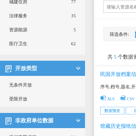
城建住房
77
法律服务
35
资源能源
5
筛选条件:
医疗卫生
62
共
5
个数据
财税金融
37
开放类型
公共安全
147
民国开放档案
无条件开放
商贸流通
20
序号,档号,题名,


XLS
CSV
受限开放
工业农业
85
数据预览
机构团体
224
非政府单位数据
馆藏历史报纸
市场监督
179