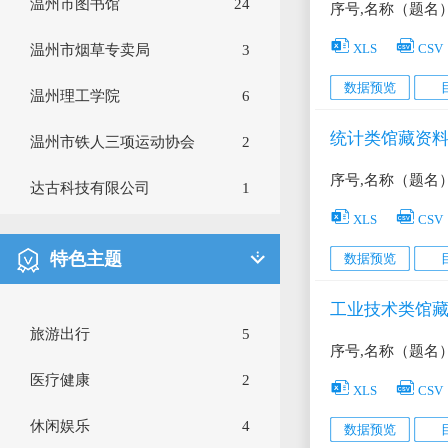
温州市图书馆
24
序号,名称（题名
交通运输
92


XLS
CSV
温州市烟草专卖局
3
教育文化
206
数据预览
温州理工学院
6
气象服务
57
统计类馆藏资
温州市铁人三项运动协会
2
信用服务
30
序号,名称（题名
达古科技有限公司
1
生活服务
323


XLS
CSV
生态环境
157
特色主题
数据预览
安全生产
23
工业技术类馆
旅游出行
5
地理空间
151
序号,名称（题名
医疗健康
2


社会救助
20
XLS
CSV
休闲娱乐
4
数据预览
社保就业
13