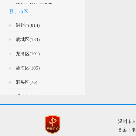
温州市投资促进局(1)
县、市区
温州市政务服务局(5)
温州市(814)
国家统计局温州调查...(1)
鹿城区(183)
温州市侨联(2)
龙湾区(101)
温州市消防救援支队(16)
瓯海区(105)
温州市图书馆(24)
洞头区(76)
温州市残联(8)
乐清市(62)
温州市委组织部(2)
瑞安市(229)
温州市红十字会(4)
温州市人
永嘉县(83)
备案：浙I
浙江省温州市中级人...(1)