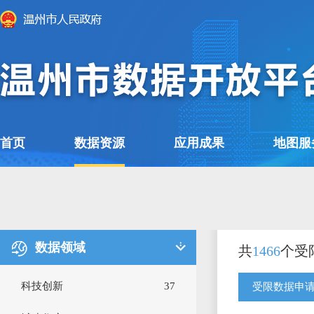
首页
数据资源
应用成果
地图服
数据领域
共
1466
个受
科技创新
37
受限数据申