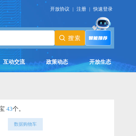
开放协议
|
注册
|
快速登录
互动交流
政策动态
开放生态
据宝
43
个。
数据购物车