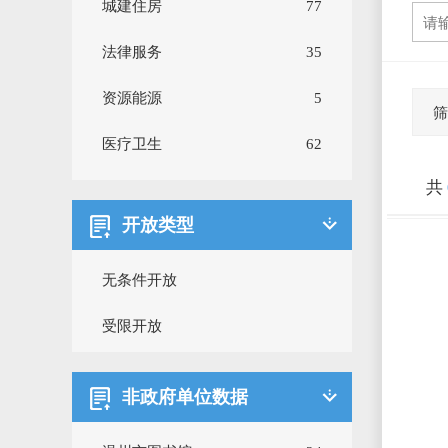
城建住房
77
法律服务
35
资源能源
5
筛
医疗卫生
62
共
财税金融
37
开放类型
公共安全
147
无条件开放
商贸流通
20
受限开放
工业农业
85
机构团体
224
非政府单位数据
市场监督
179