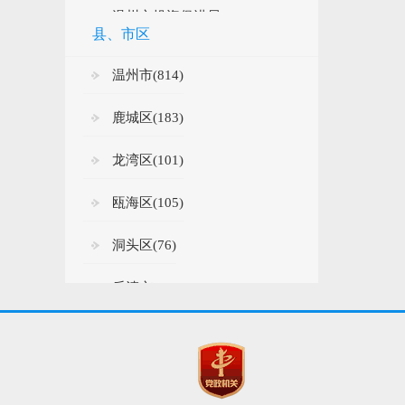
温州市投资促进局(1)
县、市区
温州市政务服务局(5)
温州市(814)
国家统计局温州调查...(1)
鹿城区(183)
温州市侨联(2)
龙湾区(101)
温州市消防救援支队(16)
瓯海区(105)
温州市图书馆(24)
洞头区(76)
温州市残联(8)
乐清市(62)
温州市委组织部(2)
瑞安市(229)
温州市红十字会(4)
永嘉县(83)
浙江省温州市中级人...(1)