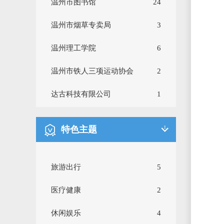
温州市图书馆
24
交通运输
92
温州市烟草专卖局
3
教育文化
206
温州理工学院
6
气象服务
57
温州市铁人三项运动协会
2
信用服务
30
达古科技有限公司
1
生活服务
323
生态环境
157
特色主题
安全生产
23
旅游出行
5
地理空间
151
医疗健康
2
社会救助
20
休闲娱乐
4
社保就业
13